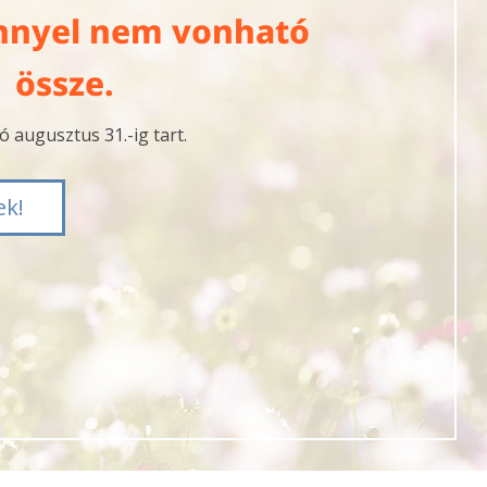
nyel nem vonható
össze.
ó augusztus 31.-ig tart.
ek!