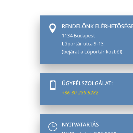
RENDELŐNK ELÉRHETŐSÉG

1134 Budapest
Lőportár utca 9-13.
(bejárat a Lőportár közből)
ÜGYFÉLSZOLGÁLAT:

+36-30-286-5282
NYITVATARTÁS
}