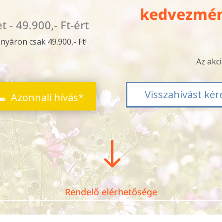
kedvezmén
 - 49.900,- Ft-ért
 nyáron csak 49.900,- Ft!
Az akci
Visszahívást kér
Azonnali hívás*
"
Rendelő elérhetősége