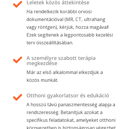
Leletek közös áttekintése

Ha rendelkezik korábbi orvosi
dokumentációval (MR, CT, ultrahang
vagy röntgen), kérjük, hozza magával!
Ezek segítenek a legpontosabb kezelési
terv összeállításában.
A személyre szabott terápia

megkezdése
Már az első alkalommal elkezdjük a
közös munkát.
Otthoni gyakorlatsor és edukáció

A hosszú távú panaszmentesség alapja a
rendszeresség. Betanítjuk azokat a
specifikus feladatokat, amelyeket otthoni
környezetben is biztonságosan végezhet