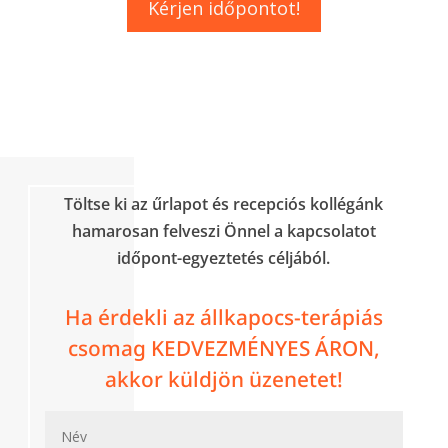
Kérjen időpontot!
Töltse ki az űrlapot és recepciós kollégánk
hamarosan felveszi Önnel a kapcsolatot
időpont-egyeztetés céljából.
Ha érdekli az állkapocs-terápiás
csomag KEDVEZMÉNYES ÁRON,
akkor küldjön üzenetet!