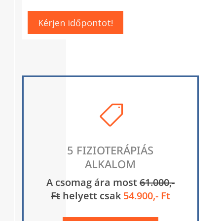
Kérjen időpontot!

5 FIZIOTERÁPIÁS
ALKALOM
A csomag ára most
61.000,-
Ft
helyett csak
54.900,- Ft