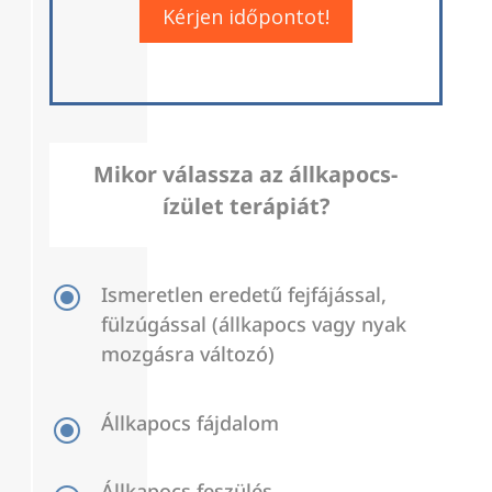
Kérjen időpontot!
Mikor válassza az állkapocs-
ízület terápiát?
\
Ismeretlen eredetű fejfájással,
fülzúgással (állkapocs vagy nyak
mozgásra változó)
Állkapocs fájdalom
\
Állkapocs feszülés