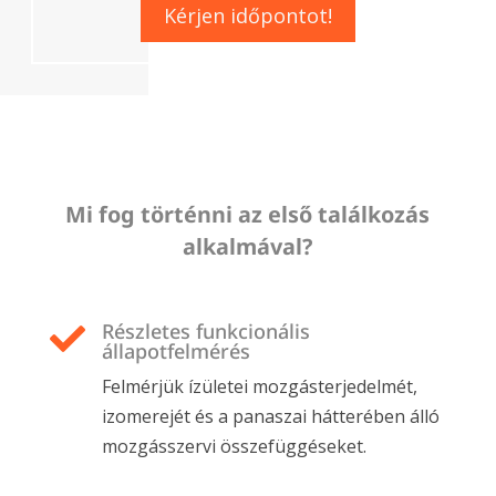
Kérjen időpontot!
Mi fog történni az első találkozás
alkalmával?
Részletes funkcionális

állapotfelmérés
Felmérjük ízületei mozgásterjedelmét,
izomerejét és a panaszai hátterében álló
mozgásszervi összefüggéseket.