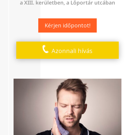
a XIII. kerületben, a Lőportár utcában
Kérjen időpontot!
Azonnali hívás