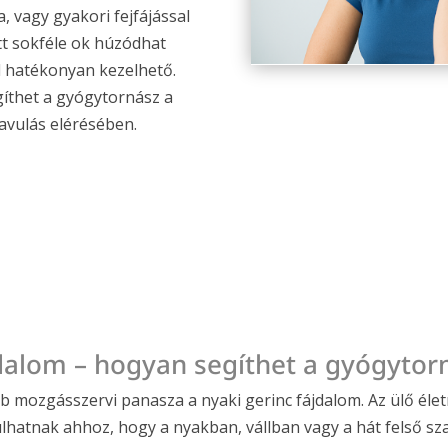
a, vagy gyakori fejfájással
tt sokféle ok húzódhat
l hatékonyan kezelhető.
íthet a gyógytornász a
avulás elérésében.
jdalom – hogyan segíthet a gyógytor
 mozgásszervi panasza a nyaki gerinc fájdalom. Az ülő élet
ulhatnak ahhoz, hogy a nyakban, vállban vagy a hát felső sz