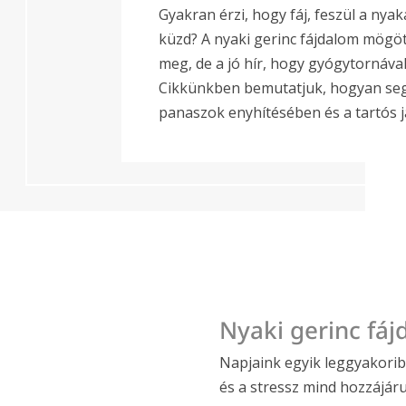
Gyakran érzi, hogy fáj, feszül a nyak
küzd? A nyaki gerinc fájdalom mögö
meg, de a jó hír, hogy gyógytornáva
Cikkünkben bemutatjuk, hogyan seg
panaszok enyhítésében és a tartós j
Nyaki gerinc fá
Napjaink egyik leggyakoribb
és a stressz mind hozzájár