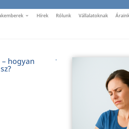
akemberek
Hírek
Rólunk
Vállalatoknak
Árain
m – hogyan
sz?