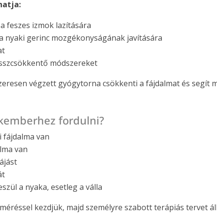
atja:
a feszes izmok lazítására
 a nyaki gerinc mozgékonyságának javítására
at
esszcsökkentő módszereket
zeresen végzett gyógytorna csökkenti a fájdalmat és segít
kemberhez fordulni?
i fájdalma van
alma van
ájást
át
zül a nyaka, esetleg a válla
lméréssel kezdjük, majd személyre szabott terápiás tervet á