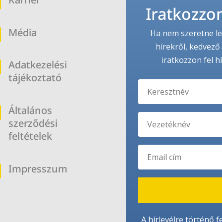
b
Iratkozzon
Média
b
Ha nem szeretne le
hírekről, kedvező 
iratkozzon fel h
Adatkezelési
b
tájékoztató
Általános
b
szerződési
feltételek
Impresszum
b
A hírlevélre történő f