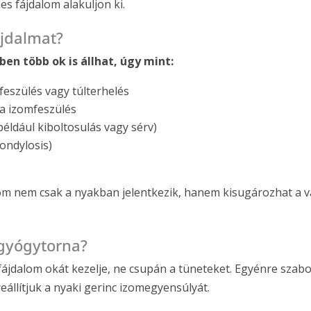
s fájdalom alakuljon ki.
ájdalmat?
en több ok is állhat, úgy mint:
feszülés vagy túlterhelés
a izomfeszülés
ldául kiboltosulás vagy sérv)
ondylosis)
lom nem csak a nyakban jelentkezik, hanem kisugározhat a v
gyógytorna?
fájdalom okát kezelje, ne csupán a tüneteket. Egyénre szabo
állítjuk a nyaki gerinc izomegyensúlyát.