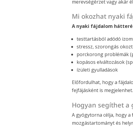
merevségérzet vagy akár éle
Mi okozhat nyaki f
A nyaki fájdalom hátteréb
testtartásból adódó izom
stressz, szorongás okozt
porckorong problémák (pé
kopásos elváltozások (sp
ízületi gyulladások
Előfordulhat, hogy a fájda
fejfájásként is megjelenhet.
Hogyan segíthet a 
A gyógytorna célja, hogy a 
mozgástartományt és helyre