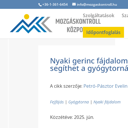
+36-1-361-6454
info@mozgaskontroll.hu
Szolgáltatások
Sz
Időpontfoglalás
Nyaki gerinc fájdalo
segíthet a gyógytorná
A cikk szerzője:
Petró-Pásztor Evelin
Fejfájás
|
Gyógytorna
|
Nyaki fájdalom
Közzétéve: 2025. jún.