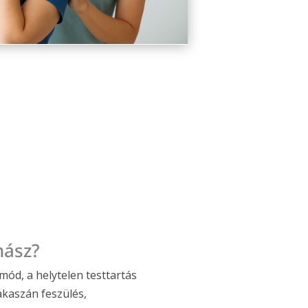
nász?
mód, a helytelen testtartás
akaszán feszülés,