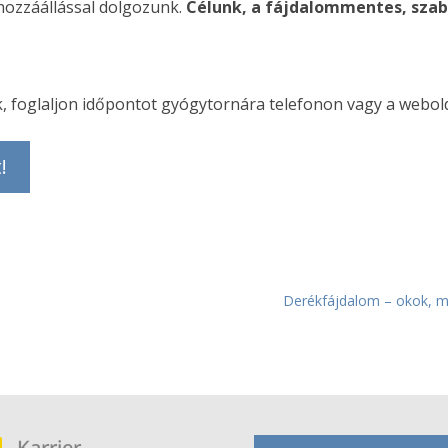
hozzáállással dolgozunk.
Célunk, a fájdalommentes, sza
, foglaljon időpontot gyógytornára telefonon vagy a webol
!
Derékfájdalom – okok, m
Karrier