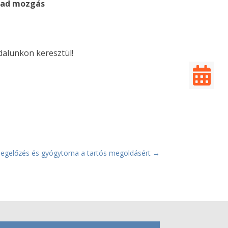
bad mozgás
dalunkon keresztül!

egelőzés és gyógytorna a tartós megoldásért
→