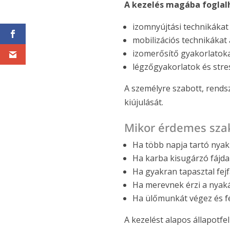
A kezelés magába foglalh
izomnyújtási technikákat 
mobilizációs technikákat
izomerősítő gyakorlatok
légzőgyakorlatok és str
A személyre szabott, rends
kiújulását.
Mikor érdemes sza
Ha több napja tartó nyak
Ha karba kisugárzó fájd
Ha gyakran tapasztal fejf
Ha merevnek érzi a nyak
Ha ülőmunkát végez és fes
A kezelést alapos állapotfe