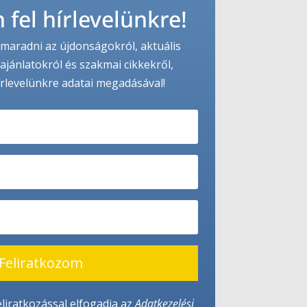
 fel hírlevelünkre!
maradni az újdonságokról, aktuális
ajánlatokról és szakmai cikkekről,
írlevelünkre adatai megadásával!
Feliratkozom
eliratkozással elfogadja az
Adatkezelési