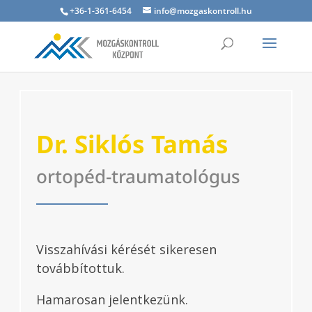
+36-1-361-6454
info@mozgaskontroll.hu
Dr. Siklós Tamás
ortopéd-traumatológus
Visszahívási kérését sikeresen
továbbítottuk.
Hamarosan jelentkezünk.