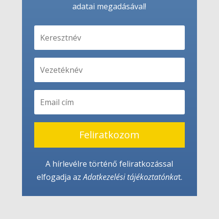
adatai megadásával!
Feliratkozom
A hírlevélre történő feliratkozással
elfogadja az
Adatkezelési tájékoztató
nka
t.