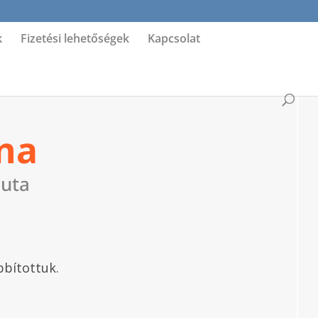
k
Fizetési lehetőségek
Kapcsolat
ina
euta
bbítottuk.