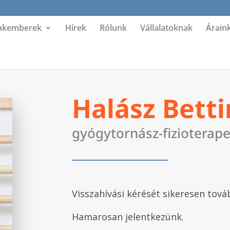
akemberek
Hírek
Rólunk
Vállalatoknak
Árain
Halász Bett
gyógytornász-fizioterap
Visszahívási kérését sikeresen tová
Hamarosan jelentkezünk.