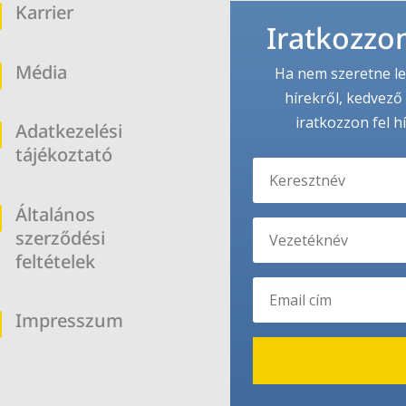
Karrier
b
Iratkozzon
Média
b
Ha nem szeretne le
hírekről, kedvező 
iratkozzon fel h
Adatkezelési
b
tájékoztató
Általános
b
szerződési
feltételek
Impresszum
b