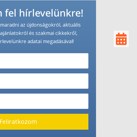
 fel hírlevelünkre!
maradni az újdonságokról, aktuális
ajánlatokról és szakmai cikkekről,

írlevelünkre adatai megadásával!
Feliratkozom