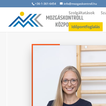
+36-1-361-6454
info@mozgaskontroll.hu
Szolgáltatások
Sz
Időpontfoglalás