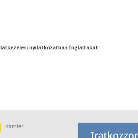
atkezelési nyilatkozatban foglaltakat
Karrier
b
Iratkozzon