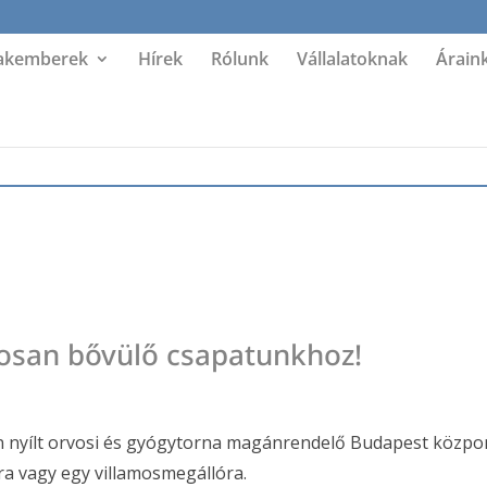
akemberek
Hírek
Rólunk
Vállalatoknak
Árain
osan bővülő csapatunkhoz!
 nyílt orvosi és gyógytorna magánrendelő Budapest központ
ra vagy egy villamosmegállóra.