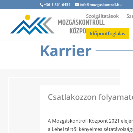
+36-1-361-6454
info@mozgaskontroll.hu
Szolgáltatások
Sz
Időpontfoglalás
Karrier
Csatlakozzon folyamat
A Mozgáskontroll Központ 2021 elején
a Lehel tértől kényelmes sétatávolság