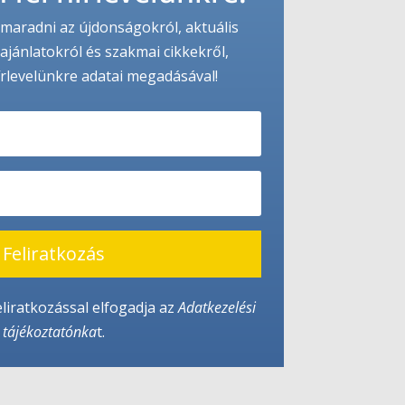
maradni az újdonságokról, aktuális
ajánlatokról és szakmai cikkekről,
írlevelünkre adatai megadásával!
Feliratkozás
eliratkozással elfogadja az
Adatkezelési
tájékoztató
nka
t.