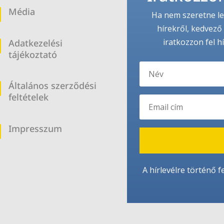
Média
b
Ha nem szeretne le
hírekről, kedvező 
iratkozzon fel h
Adatkezelési
b
tájékoztató
Általános szerződési
b
feltételek
Impresszum
b
A hírlevélre történő f