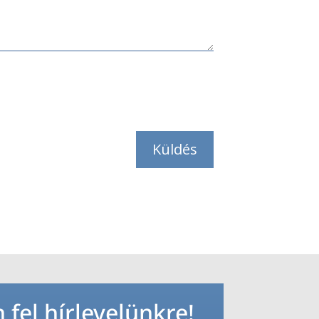
Küldés
 fel hírlevelünkre!