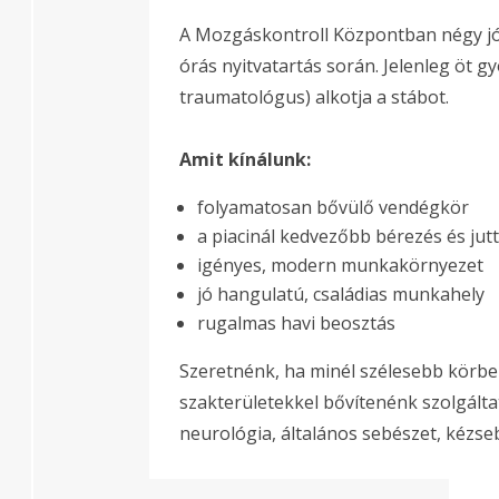
A Mozgáskontroll Központban négy jól 
órás nyitvatartás során. Jelenleg öt g
traumatológus) alkotja a stábot.
Amit kínálunk:
folyamatosan bővülő vendégkör
a piacinál kedvezőbb bérezés és jut
igényes, modern munkakörnyezet
jó hangulatú, családias munkahely
rugalmas havi beosztás
Szeretnénk, ha minél szélesebb körben
szakterületekkel bővítenénk szolgált
neurológia, általános sebészet, kézse