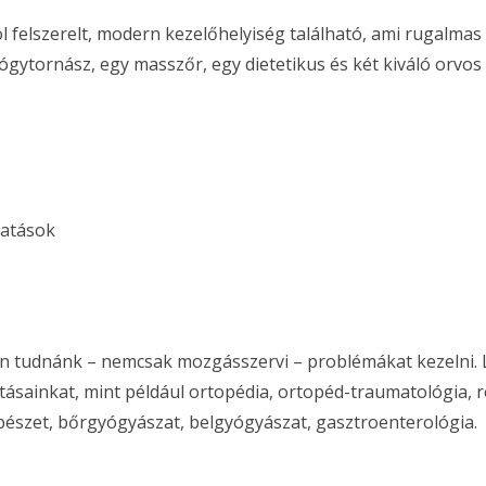
felszerelt, modern kezelőhelyiség található, ami rugalmas 
yógytornász, egy masszőr, egy dietetikus és két kiváló orvos
tatások
 tudnánk – nemcsak mozgásszervi – problémákat kezelni. Lá
atásainkat, mint például ortopédia, ortopéd-traumatológia,
bészet, bőrgyógyászat, belgyógyászat,​ gasztroenterológia.