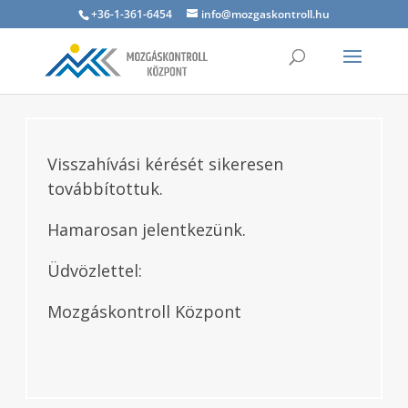
+36-1-361-6454
info@mozgaskontroll.hu
Visszahívási kérését sikeresen
továbbítottuk.
Hamarosan jelentkezünk.
Üdvözlettel:
Mozgáskontroll Központ