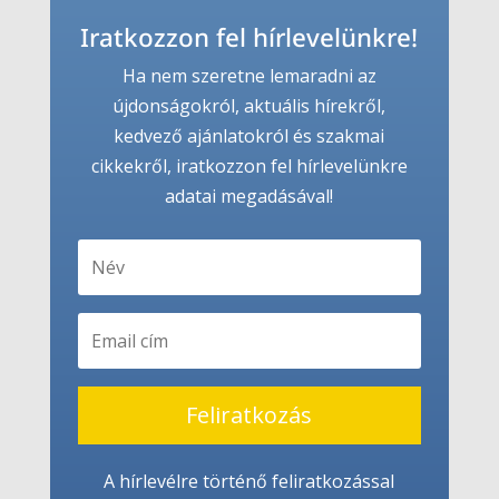
Iratkozzon fel hírlevelünkre!
Ha nem szeretne lemaradni az
újdonságokról, aktuális hírekről,
kedvező ajánlatokról és szakmai
cikkekről, iratkozzon fel hírlevelünkre
adatai megadásával!
Feliratkozás
A hírlevélre történő feliratkozással