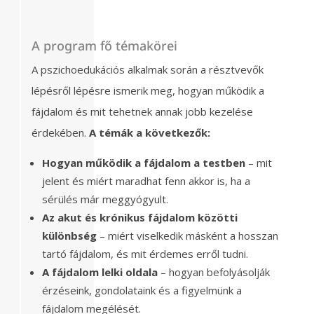
A program fő témakörei
A pszichoedukációs alkalmak során a résztvevők
lépésről lépésre ismerik meg, hogyan működik a
fájdalom és mit tehetnek annak jobb kezelése
érdekében.
A témák a következők:
Hogyan működik a fájdalom a testben
– mit
jelent és miért maradhat fenn akkor is, ha a
sérülés már meggyógyult.
Az akut és krónikus fájdalom közötti
különbség
– miért viselkedik másként a hosszan
tartó fájdalom, és mit érdemes erről tudni.
A fájdalom lelki oldala
– hogyan befolyásolják
érzéseink, gondolataink és a figyelmünk a
fájdalom megélését.