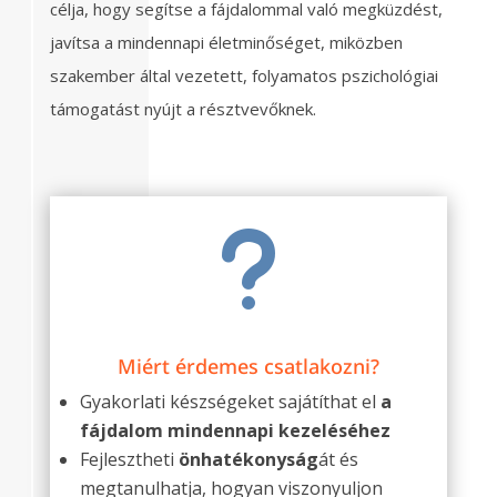
célja, hogy segítse a fájdalommal való megküzdést,
javítsa a mindennapi életminőséget, miközben
szakember által vezetett, folyamatos pszichológiai
támogatást nyújt a résztvevőknek.
u
Miért érdemes csatlakozni?
Gyakorlati készségeket sajátíthat el
a
fájdalom mindennapi kezeléséhez
Fejlesztheti
önhatékonyság
át és
megtanulhatja, hogyan viszonyuljon