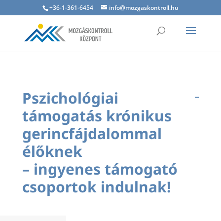
+36-1-361-6454
info@mozgaskontroll.hu
Pszichológiai
támogatás krónikus
gerincfájdalommal
élőknek
– ingyenes támogató
csoportok indulnak!