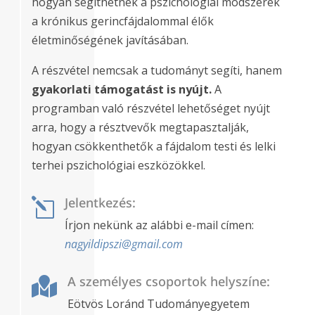
hogyan segíthetnek a pszichológiai módszerek
a krónikus gerincfájdalommal élők
életminőségének javításában.
A részvétel nemcsak a tudományt segíti, hanem
gyakorlati támogatást is nyújt.
A
programban való részvétel lehetőséget nyújt
arra, hogy a résztvevők megtapasztalják,
hogyan csökkenthetők a fájdalom testi és lelki
terhei pszichológiai eszközökkel.
Jelentkezés:
l
Írjon nekünk az alábbi e-mail címen:
nagyildipszi@gmail.com
A személyes csoportok helyszíne:

Eötvös Loránd Tudományegyetem