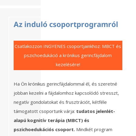
Az induló csoportprogramról
Csatlakozzon INGYENES csoportjainkhoz: MBCT és
pszichoedukáció a krónikus gerincfájdalom
kezelésére!
Ha Ön krónikus gerincfájdalommal él, és szeretné
jobban kezelni a fájdalomhoz kapcsolódó stresszt,
negatív gondolatokat és frusztrációt, kétféle
támogatott csoportunk várja:
tudatos jelenlét-
alapú kognitív terápia (MBCT) és
pszichoedukációs csoport.
Mindkét program