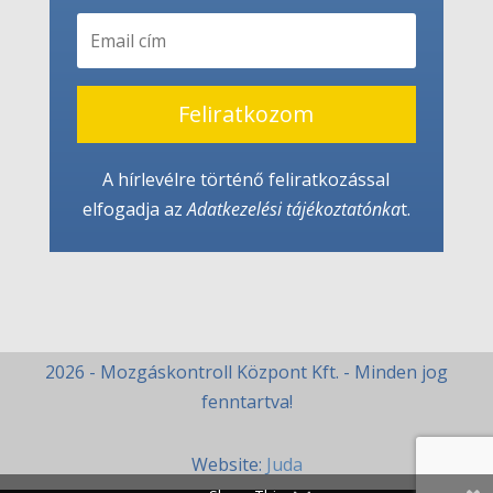
Feliratkozom
A hírlevélre történő feliratkozással
elfogadja az
Adatkezelési tájékoztató
nka
t.
2026 - Mozgáskontroll Központ Kft. - Minden jog
fenntartva!
Website:
Juda