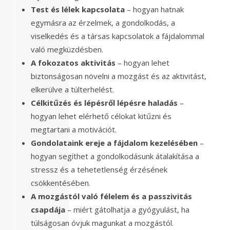
Test és lélek kapcsolata
– hogyan hatnak
egymásra az érzelmek, a gondolkodás, a
viselkedés és a társas kapcsolatok a fájdalommal
való megküzdésben.
A fokozatos aktivitás
– hogyan lehet
biztonságosan növelni a mozgást és az aktivitást,
elkerülve a túlterhelést.
Célkitűzés és lépésről lépésre haladás
–
hogyan lehet elérhető célokat kitűzni és
megtartani a motivációt.
Gondolataink ereje a fájdalom kezelésében
–
hogyan segíthet a gondolkodásunk átalakítása a
stressz és a tehetetlenség érzésének
csökkentésében.
A mozgástól való félelem és a passzivitás
csapdája
– miért gátolhatja a gyógyulást, ha
túlságosan óvjuk magunkat a mozgástól.