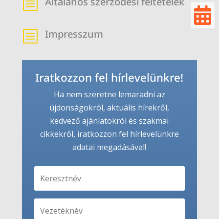
Általános szerződési feltételek
b

Impresszum
b
Iratkozzon fel hírlevelünkre!
Ha nem szeretne lemaradni az
újdonságokról, aktuális hírekről,
kedvező ajánlatokról és szakmai
cikkekről, iratkozzon fel hírlevelünkre
adatai megadásával!