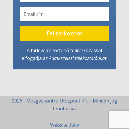
Feliratkozom
A hírlevélre történő feliratkozással
elfogadja az
Adatkezelési tájékoztató
nka
t.
2026 - Mozgáskontroll Központ Kft. - Minden jog
fenntartva!
Website:
Juda