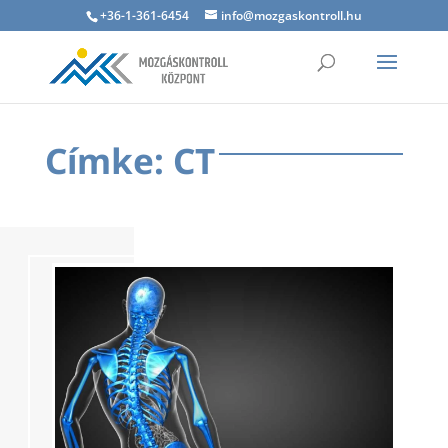
+36-1-361-6454
info@mozgaskontroll.hu
Címke: CT