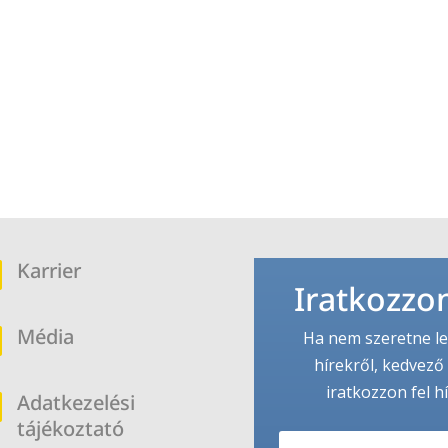
Karrier
b
Iratkozzon
Média
b
Ha nem szeretne le
hírekről, kedvező 
iratkozzon fel h
Adatkezelési
b
tájékoztató