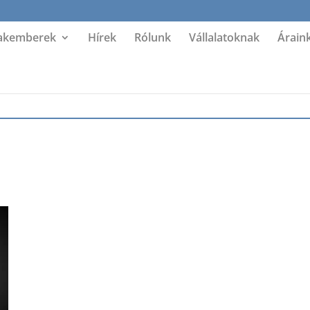
akemberek
Hírek
Rólunk
Vállalatoknak
Árain