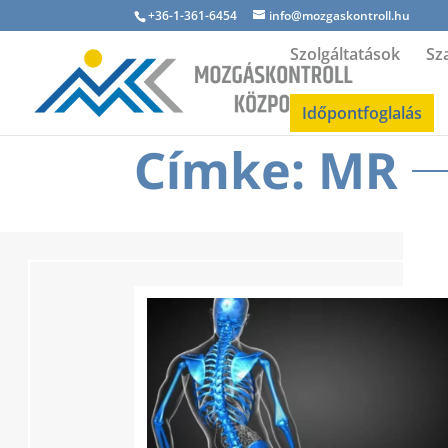
+36-1-361-6454
info@mozgaskontroll.hu
Szolgáltatások
Sz
Időpontfoglalás
Címke: MR