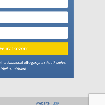
Feliratkozom
eliratkozással elfogadja az
Adatkezelési
tájékoztató
nka
t.
Website:
Juda