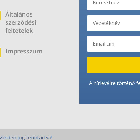
Általános
b
szerződési
feltételek
Impresszum
b
A hírlevélre történő f
Minden jog fenntartva!