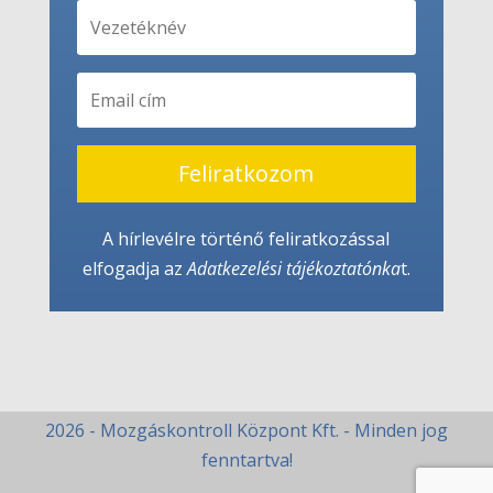
Feliratkozom
A hírlevélre történő feliratkozással
elfogadja az
Adatkezelési tájékoztató
nka
t.
2026 - Mozgáskontroll Központ Kft. - Minden jog
fenntartva!