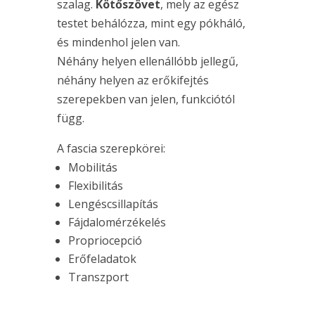
szalag.
Kötőszövet
, mely az egész
testet behálózza, mint egy pókháló,
és mindenhol jelen van.
Néhány helyen ellenállóbb jellegű,
néhány helyen az erőkifejtés
szerepekben van jelen, funkciótól
függ.
A fascia szerepkörei:
Mobilitás
Flexibilitás
Lengéscsillapítás
Fájdalomérzékelés
Propriocepció
Erőfeladatok
Transzport