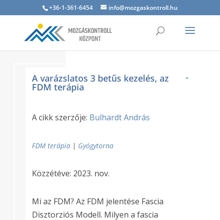
+36-1-361-6454
info@mozgaskontroll.hu
A varázslatos 3 betűs kezelés, az
FDM terápia
A cikk szerzője:
Bulhardt András
FDM terápia
|
Gyógytorna
Közzétéve: 2023. nov.
Mi az FDM? Az FDM jelentése Fascia
Disztorziós Modell. Milyen a fascia