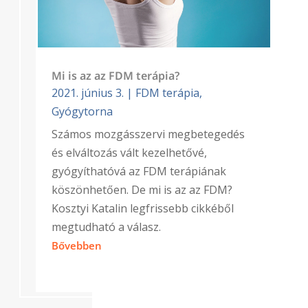
Mi is az az FDM terápia?
2021. június 3.
|
FDM terápia
,
Gyógytorna
Számos mozgásszervi megbetegedés
és elváltozás vált kezelhetővé,
gyógyíthatóvá az FDM terápiának
köszönhetően. De mi is az az FDM?
Kosztyi Katalin legfrissebb cikkéből
megtudható a válasz.
Bővebben