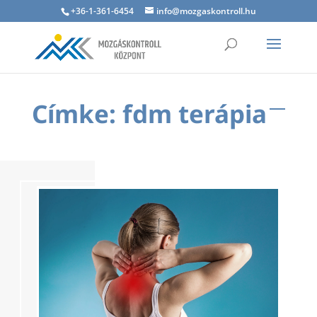
+36-1-361-6454
info@mozgaskontroll.hu
Címke: fdm terápia