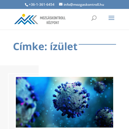
+36-1-361-6454
info@mozgaskontroll.hu
Címke: ízület