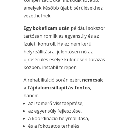
kompenzációkkal működik tovább,
amelyek később újabb sérülésekhez
vezethetnek.
Egy bokaficam után
például sokszor
tartósan romlik az egyensúly és az
ízületi kontroll. Ha ez nem kerül
helyreállításra, jelentősen nő az
újrasérülés esélye különösen túrázás
közben, instabil terepen.
A rehabilitáció során ezért
nemcsak
a fájdalomcsillapítás fontos
,
hanem:
az izomerő visszaépítése,
az egyensúly fejlesztése,
a koordináció helyreállítása,
és a fokozatos terhelés