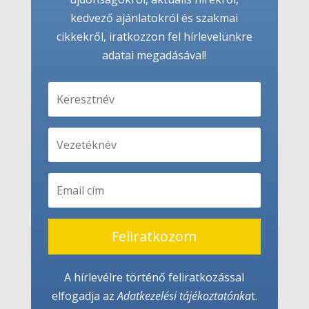
kedvező ajánlatokról és szakmai
cikkekről, iratkozzon fel hírlevelünkre
adatai megadásával!
Feliratkozom
A hírlevélre történő feliratkozással
elfogadja az
Adatkezelési tájékoztató
nka
t.