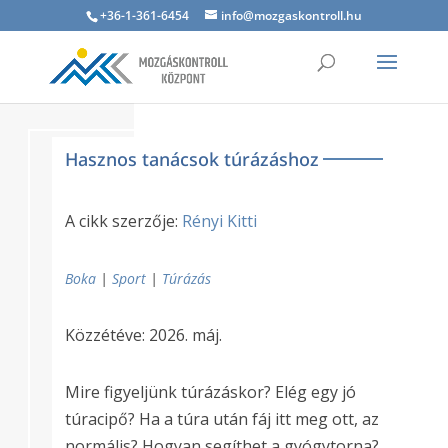
+36-1-361-6454
info@mozgaskontroll.hu
Hasznos tanácsok túrázáshoz
A cikk szerzője:
Rényi Kitti
Boka
|
Sport
|
Túrázás
Közzétéve: 2026. máj.
Mire figyeljünk túrázáskor? Elég egy jó
túracipő? Ha a túra után fáj itt meg ott, az
normális? Hogyan segíthet a gyógytorna?