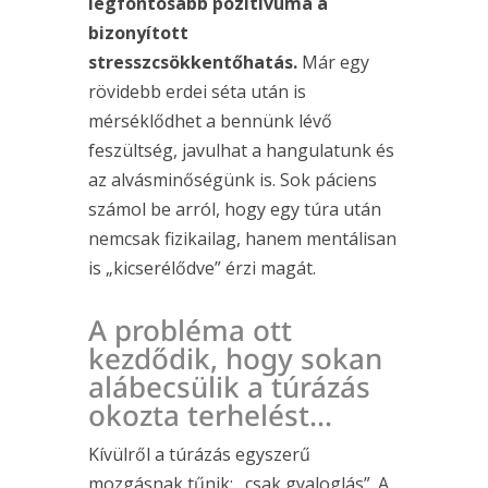
legfontosabb pozitívuma a
bizonyított
stresszcsökkentőhatás.
Már egy
rövidebb erdei séta után is
mérséklődhet a bennünk lévő
feszültség, javulhat a hangulatunk és
az alvásminőségünk is. Sok páciens
számol be arról, hogy egy túra után
nemcsak fizikailag, hanem mentálisan
is „kicserélődve” érzi magát.
A probléma ott
kezdődik, hogy sokan
alábecsülik a túrázás
okozta terhelést…
Kívülről a túrázás egyszerű
mozgásnak tűnik: „csak gyaloglás”. A