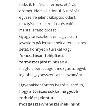
fedezik fel újra a természetjárás
örömét. Nem véletlenül. A túrázás
egyszerre jelent kikapcsolódást,
mozgást, stresszoldást és valódi
mentális feltöltődést.
Gyógytornászként én is gyakran
javaslom pácienseimnek a rendszeres
sétát, könnyebb túrákat vagy
fokozatosan felépített
természetjárás
t, hiszen a
megfelelően adagolt mozgás az egyik
legjobb „gyógyszer” a test számára.
Ugyanakkor fontos beszélni arról is,
hogy
a túrázás sokkal nagyobb
terhelést jelent a
mozgásszervrendszernek, mint