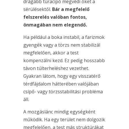
drágább túracipő megvédi őket a
sérülésektől.
Bár a megfelelő
felszerelés valóban fontos,
önmagában nem elegendő.
Ha például a boka instabil, a farizmok
gyengék vagy a törzs nem stabilizál
megfelelően, akkor a test
kompenzálni kezd. Ez pedig hosszabb
távon túlterheléshez vezethet.
Gyakran látom, hogy egy visszatérő
térdfájdalom hátterében valójában
csípő- vagy törzsstabilitási probléma
áll.
A mozgáslánc mindig egységként
működik. Ha egy terület nem dolgozik
megfelelően, a test más struktúrákat