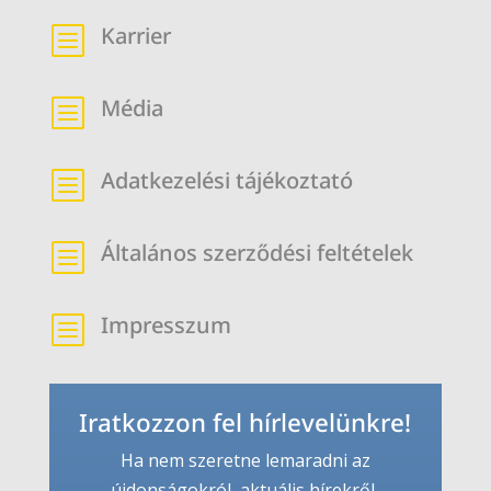
Karrier
b
Média
b
Adatkezelési tájékoztató
b
Általános szerződési feltételek
b
Impresszum
b
Iratkozzon fel hírlevelünkre!
Ha nem szeretne lemaradni az
újdonságokról, aktuális hírekről,