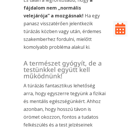
És talán a legfontosabb, hogy
a
fájdalom nem „normális
velejárója” a mozgásnak!
Ha egy
panasz visszatérően jelentkezik

túrázás közben vagy után, érdemes
szakemberhez fordulni, mielőtt
komolyabb probléma alakul ki.
A természet gyógyít, de a
testünkkel együtt kell
működnünk!
A túrázás fantasztikus lehetőség
arra, hogy egyszerre tegyünk a fizikai
és mentális egészségünkért. Ahhoz
azonban, hogy hosszú távon is
örömet okozzon, fontos a tudatos
felkészülés és a test jelzéseinek