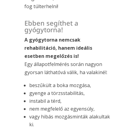
fog túlterhelni!
Ebben segíthet a
gyógytorna!
A gyógytorna nemcsak
rehabilitáció, hanem ideális
esetben megelőzés is!
Egy állapotfelmérés során nagyon
gyorsan láthatóvá válik, ha valakinél:
beszűkült a boka mozgása,
gyenge a törzsstabilitás,
instabil a térd,
nem megfelelő az egyensúly,
vagy hibás mozgásminták alakultak
ki.