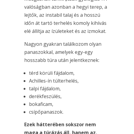
valóságban azonban a hegyi terep, a
lejtők, az instabil talaj és a hosszú
időn át tartó terhelés komoly kihívás
elé állítja az ízületeket és az izmokat.
Nagyon gyakran találkozom olyan
panaszokkal, amelyek egy-egy
hosszabb túra után jelentkeznek:
térd körüli fájdalom,
Achilles-ín túlterhelés,
talpi fájdalom,
derékfeszülés,
bokaficam,
csípőpanaszok.
Ezek hátterében sokszor nem
maga a túrázás áll, hanem az,