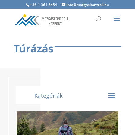
+36-1-361-6454
info@mozgaskontroll.hu
Túrázás