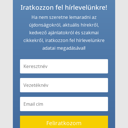
Iratkozzon fel hírlevelünkre!
Ha nem szeretne lemaradni az
újdonságokról, aktuális hírekről,
kedvező ajánlatokról és szakmai
cikkekről, iratkozzon fel hírlevelünkre
adatai megadásával!
Feliratkozom