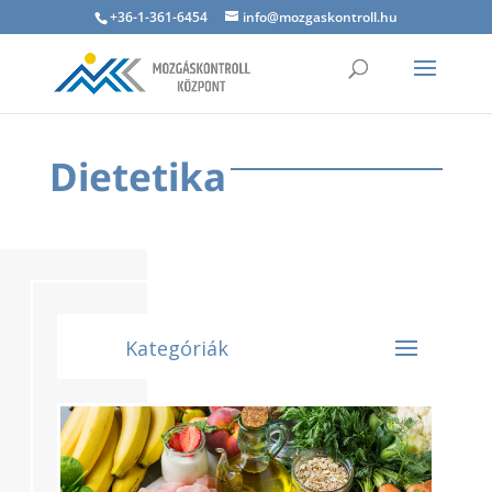
+36-1-361-6454
info@mozgaskontroll.hu
Dietetika