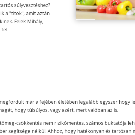
tartós súlyvesztéshez?
k a "titok", amit aztán
inek. Felek Mihály,
fel.
egfordult már a fejében életében legalább egyszer hogy le
magát, hogy túlsúlyos, vagy azért, mert valóban az is.
tömeg-csökkentés nem rizikómentes, számos buktatója lehet
ber segítsége nélkül. Ahhoz, hogy hatékonyan és tartósan