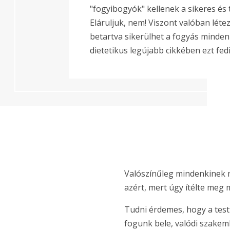
"fogyibogyók" kellenek a sikeres és 
Eláruljuk, nem! Viszont valóban létezi
betartva sikerülhet a fogyás mindenk
dietetikus legújabb cikkében ezt fedi 
Valószínűleg mindenkinek m
azért, mert úgy ítélte meg 
Tudni érdemes, hogy a test
fogunk bele, valódi szakem