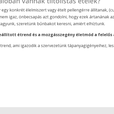
lóban vannak tiltólistás ételek?
 egy konkrét élelmiszert vagy ételt pellengérre állítanak, (
 nem igaz, önbecsapás azt gondolni, hogy ezek ártanának 
agyunk, szeretünk bűnbakot keresni, amiért elhíztunk.
állított étrend és a mozgásszegény életmód a felelős a
étrend, ami igazodik a szervezetünk tápanyagigényeihez, lesz