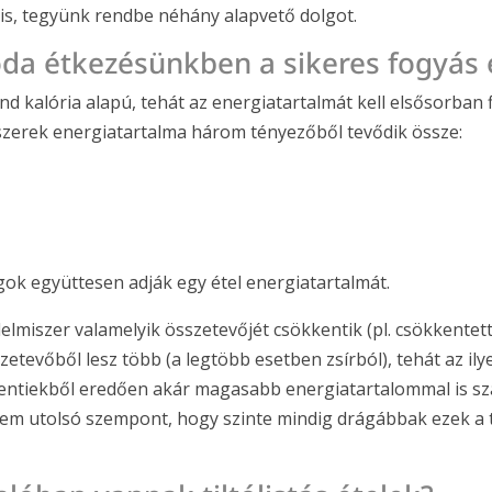
 is, tegyünk rendbe néhány alapvető dolgot.
 oda étkezésünkben a sikeres fogyás
d kalória alapú, tehát az energiatartalmát kell elsősorban 
szerek energiatartalma három tényezőből tevődik össze:
ok együttesen adják egy étel energiatartalmát.
lelmiszer valamelyik összetevőjét csökkentik (pl. csökkentet
etevőből lesz több (a legtöbb esetben zsírból), tehát az il
entiekből eredően akár magasabb energiatartalommal is szám
 sem utolsó szempont, hogy szinte mindig drágábbak ezek 