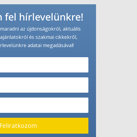
 fel hírlevelünkre!
maradni az újdonságokról, aktuális
ajánlatokról és szakmai cikkekről,
írlevelünkre adatai megadásával!
Feliratkozom