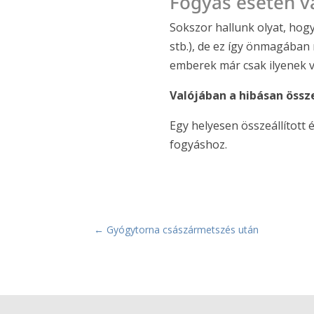
Fogyás esetén va
Sokszor hallunk olyat, hogy
stb.), de ez így önmagában
emberek már csak ilyenek v
Valójában a hibásan össze
Egy helyesen összeállított 
fogyáshoz.
←
Gyógytorna császármetszés után