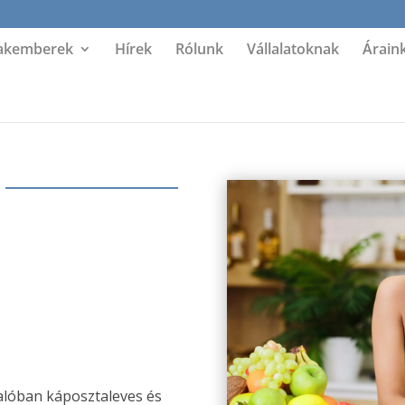
akemberek
Hírek
Rólunk
Vállalatoknak
Árain
alóban káposztaleves és