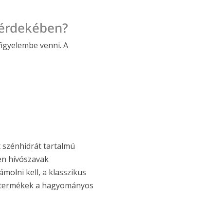
 érdekében?
figyelembe venni. A
t szénhidrát tartalmú
yen hívószavak
olni kell, a klasszikus
a termékek a hagyományos