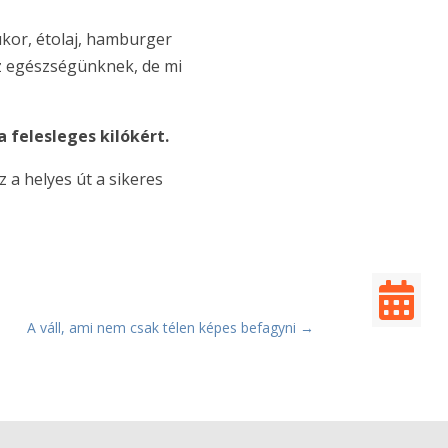
cukor, étolaj, hamburger
az egészségünknek, de mi
 felesleges kilókért.
 a helyes út a sikeres

A váll, ami nem csak télen képes befagyni
→