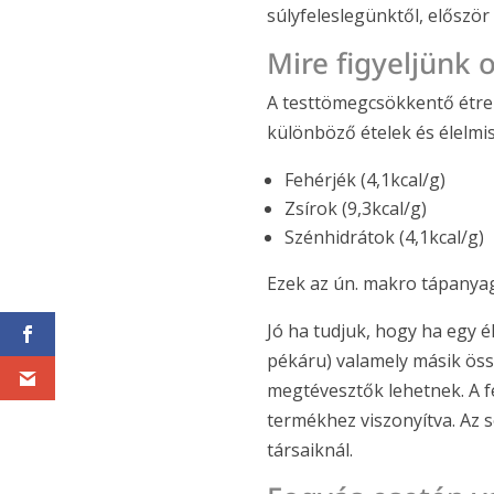
súlyfeleslegünktől, először
Mire figyeljünk
A testtömegcsökkentő étren
különböző ételek és élelmi
Fehérjék (4,1kcal/g)
Zsírok (9,3kcal/g)
Szénhidrátok (4,1kcal/g)
Ezek az ún. makro tápanyag
Jó ha tudjuk, hogy ha egy é
pékáru) valamely másik össz
megtévesztők lehetnek. A f
termékhez viszonyítva. Az
társaiknál.