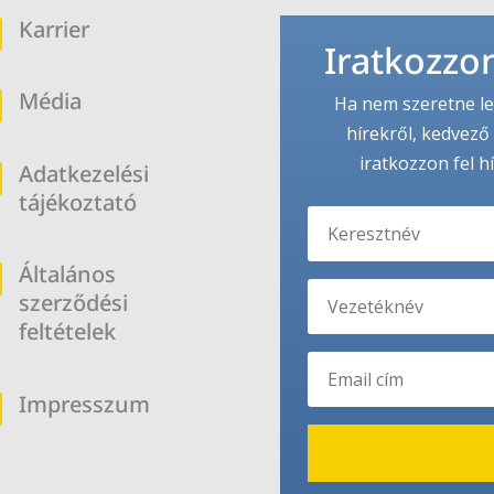
Karrier
b
Iratkozzon
Média
b
Ha nem szeretne le
hírekről, kedvező 
iratkozzon fel h
Adatkezelési
b
tájékoztató
Általános
b
szerződési
feltételek
Impresszum
b