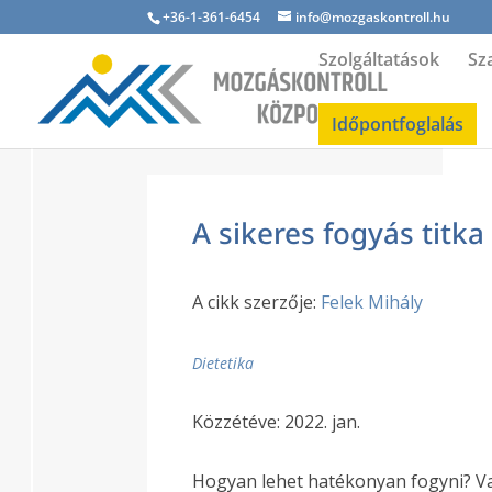
+36-1-361-6454
info@mozgaskontroll.hu
Szolgáltatások
Sz
Időpontfoglalás
A sikeres fogyás titka
A cikk szerzője:
Felek Mihály
Dietetika
Közzétéve: 2022. jan.
Hogyan lehet hatékonyan fogyni? V