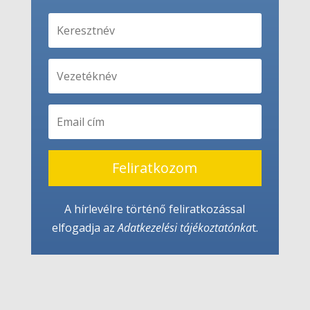
Feliratkozom
A hírlevélre történő feliratkozással
elfogadja az
Adatkezelési tájékoztató
nka
t.