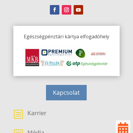
Egészségpénztári kártya elfogadóhely
Kapcsolat
Karrier
b

Média