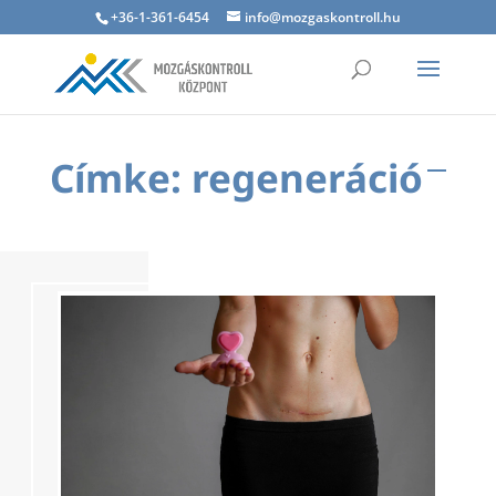
+36-1-361-6454
info@mozgaskontroll.hu
Címke: regeneráció