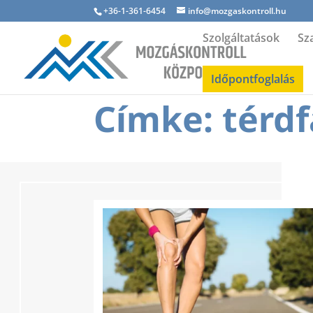
+36-1-361-6454
info@mozgaskontroll.hu
Szolgáltatások
Sz
Időpontfoglalás
Címke: térdf