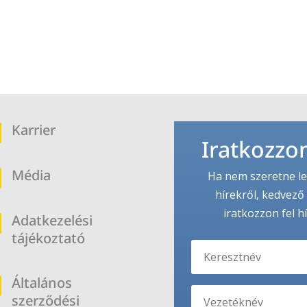
Karrier
b
Iratkozzon
Média
b
Ha nem szeretne le
hírekről, kedvező 
iratkozzon fel h
Adatkezelési
b
tájékoztató
Általános
b
szerződési