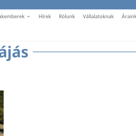
akemberek
Hírek
Rólunk
Vállalatoknak
Árain
ájás