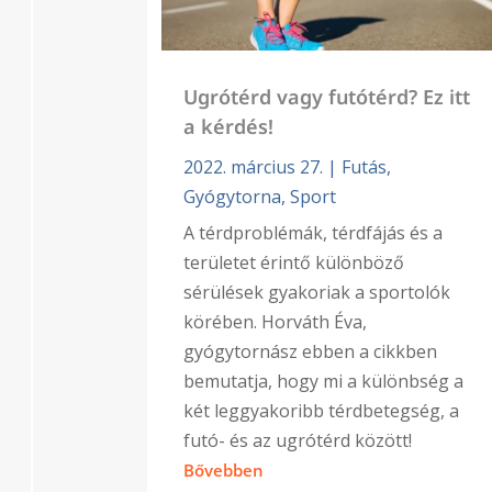
Ugrótérd vagy futótérd? Ez itt
a kérdés!
2022. március 27.
|
Futás
,
Gyógytorna
,
Sport
A térdproblémák, térdfájás és a
területet érintő különböző
sérülések gyakoriak a sportolók
körében. Horváth Éva,
gyógytornász ebben a cikkben
bemutatja, hogy mi a különbség a
két leggyakoribb térdbetegség, a
futó- és az ugrótérd között!
Bővebben